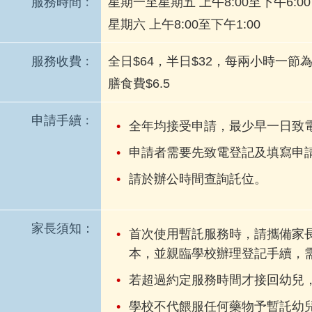
服務時間﹕
星期一至星期五 上午8:00至下午6:00
星期六 上午8:00至下午1:00
服務收費﹕
全日$64，半日$32，每兩小時一節為
膳食費$6.5
申請手續﹕
全年均接受申請，最少早一日致
申請者需要先致電登記及填寫申
請於辦公時間查詢託位。
家長須知：
首次使用暫託服務時，請攜備家長
本，並親臨學校辦理登記手續，需
若超過約定服務時間才接回幼兒
學校不代餵服任何藥物予暫託幼