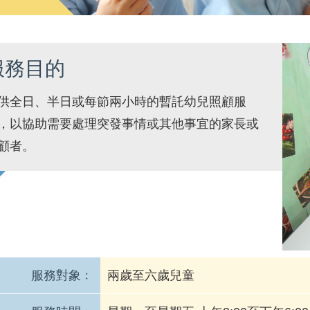
服務目的
供全日、半日或每節兩小時的暫託幼兒照顧服
，以協助需要處理突發事情或其他事宜的家長或
顧者。
服務對象﹕
兩歲至六歲兒童