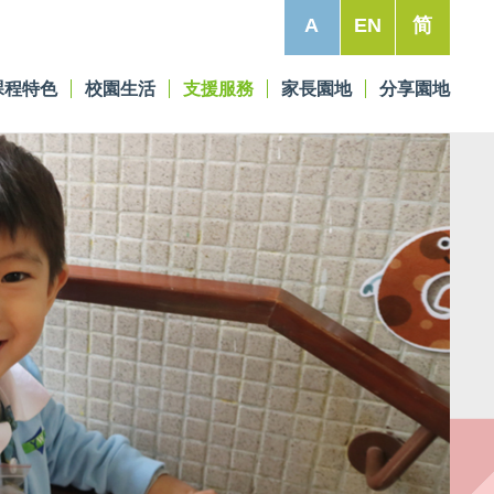
A
EN
简
課程特色
校園生活
支援服務
家長園地
分享園地