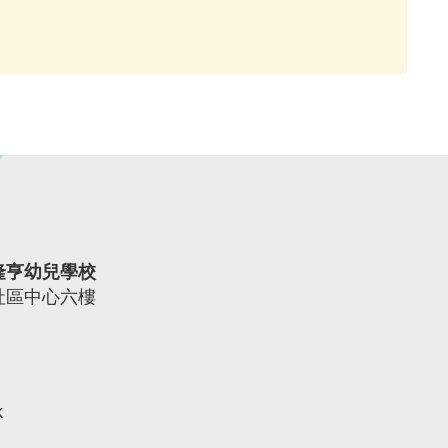
。
隆亨幼兒學校
社區中心六樓
k