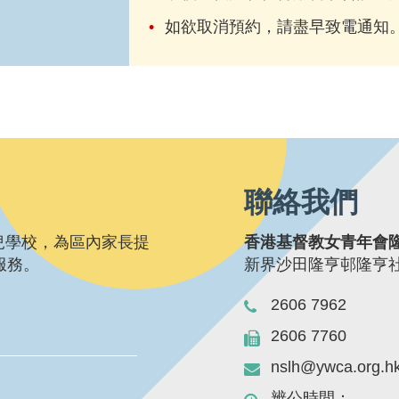
如欲取消預約，請盡早致電通知
聯絡我們
兒學校，為區內家長提
香港基督教女青年會
服務。
新界沙田隆亨邨隆亨
2606 7962
2606 7760
nslh@ywca.org.h
辨公時間：